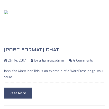
[POST FORMAT] CHAT
2月 14, 2017
by
artjam-wpadmin
6 Comments
John: foo Mary: bar This is an example of a WordPress page, you
could
Read More