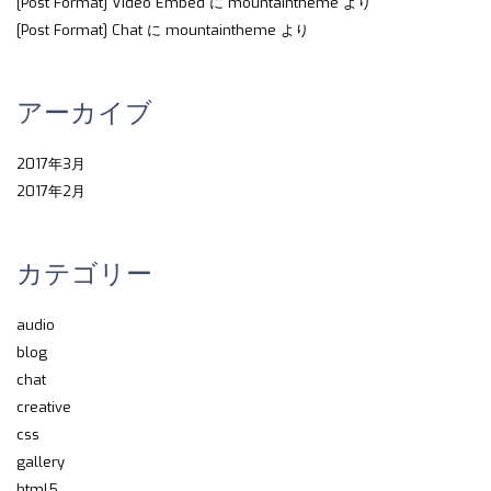
[Post Format] Video Embed
に
mountaintheme
より
[Post Format] Chat
に
mountaintheme
より
アーカイブ
2017年3月
2017年2月
カテゴリー
audio
blog
chat
creative
css
gallery
html5